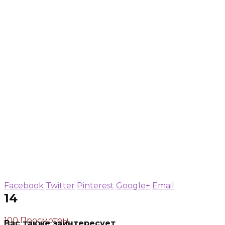
Facebook
Twitter
Pinterest
Google+
Email
14
100 Просмотры
Вас также заинтересует