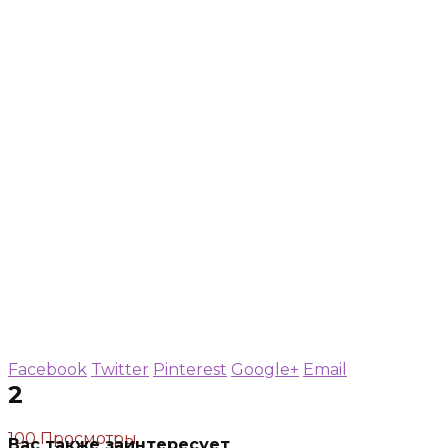
Facebook
Twitter
Pinterest
Google+
Email
2
100 Просмотры
Вас также заинтересует