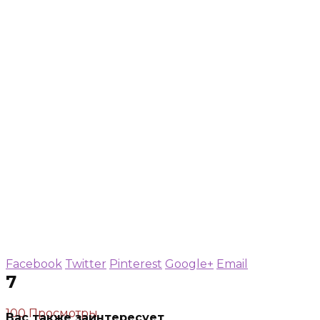
Facebook
Twitter
Pinterest
Google+
Email
7
100 Просмотры
Вас также заинтересует