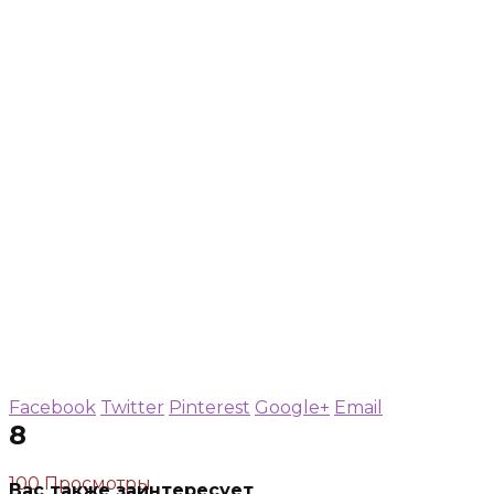
Facebook
Twitter
Pinterest
Google+
Email
8
100 Просмотры
Вас также заинтересует