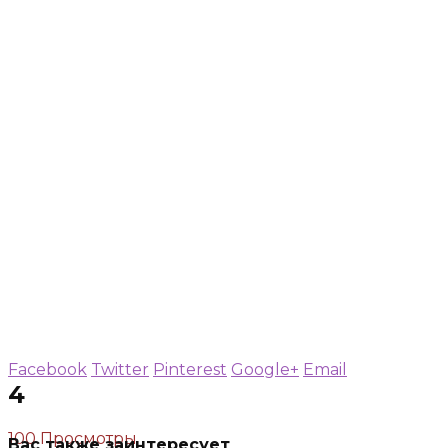
Facebook
Twitter
Pinterest
Google+
Email
4
100 Просмотры
Вас также заинтересует