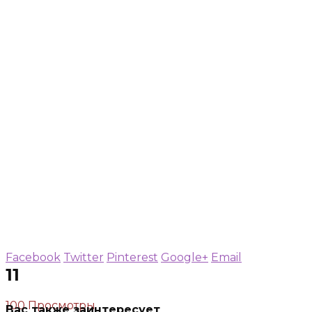
Facebook
Twitter
Pinterest
Google+
Email
11
100 Просмотры
Вас также заинтересует