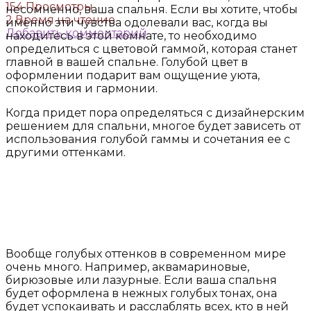
154 Просмотры
несомненно, ваша спальня. Если вы хотите, чтобы
2 Время на чтение
именно эти чувства одолевали вас, когда вы
Добавить комментарий
находитесь в этой комнате, то необходимо
определиться с цветовой гаммой, которая станет
главной в вашей спальне. Голубой цвет в
оформлении подарит вам ощущение уюта,
спокойствия и гармонии.
Когда придет пора определяться с дизайнерским
решением для спальни, многое будет зависеть от
использования голубой гаммы и сочетания ее с
другими оттенками.
Вообще голубых оттенков в современном мире
очень много. Например, аквамариновые,
бирюзовые или лазурные. Если ваша спальня
будет оформлена в нежных голубых тонах, она
будет успокаивать и расслаблять всех, кто в ней