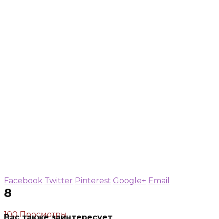
Facebook
Twitter
Pinterest
Google+
Email
8
100 Просмотры
Вас также заинтересует