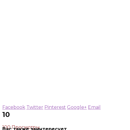
Facebook
Twitter
Pinterest
Google+
Email
10
100 Просмотры
Вас также заинтересует