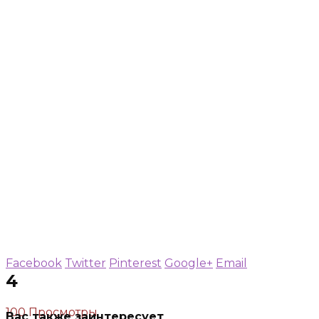
Facebook
Twitter
Pinterest
Google+
Email
4
100 Просмотры
Вас также заинтересует