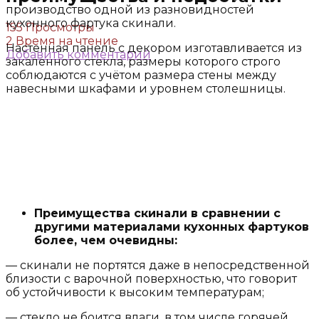
производство одной из разновидностей
кухонного фартука скинали.
155 Просмотры
2 Время на чтение
Настенная панель с декором изготавливается из
Добавить комментарий
закаленного стекла, размеры которого строго
соблюдаются с учётом размера стены между
навесными шкафами и уровнем столешницы.
Преимущества скинали в сравнении с
другими материалами кухонных фартуков
более, чем очевидны:
— скинали не портятся даже в непосредственной
близости с варочной поверхностью, что говорит
об устойчивости к высоким температурам;
— стекло не боится влаги, в том числе горячей