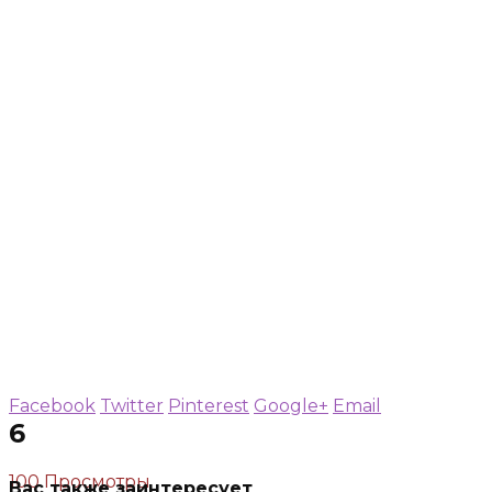
Facebook
Twitter
Pinterest
Google+
Email
6
100 Просмотры
Вас также заинтересует