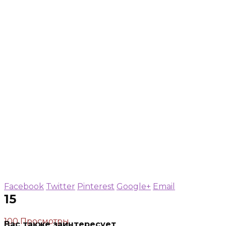
Facebook
Twitter
Pinterest
Google+
Email
15
100 Просмотры
Вас также заинтересует