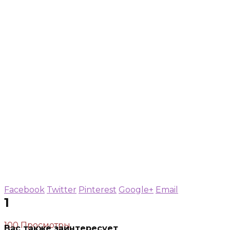
Facebook
Twitter
Pinterest
Google+
Email
1
100 Просмотры
Вас также заинтересует