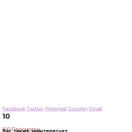
Facebook
Twitter
Pinterest
Google+
Email
10
100 Просмотры
Вас также заинтересует