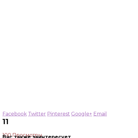
Facebook
Twitter
Pinterest
Google+
Email
11
100 Просмотры
Вас также заинтересует