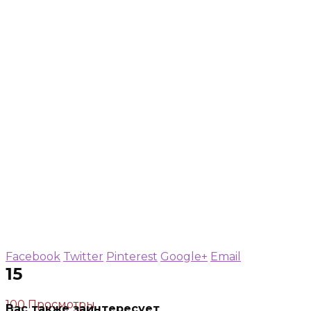
Facebook
Twitter
Pinterest
Google+
Email
15
100 Просмотры
Вас также заинтересует