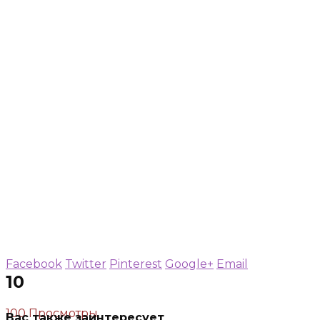
Facebook
Twitter
Pinterest
Google+
Email
10
100 Просмотры
Вас также заинтересует