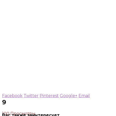
Facebook
Twitter
Pinterest
Google+
Email
9
100 Просмотры
Вас также заинтересует