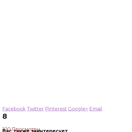
Facebook
Twitter
Pinterest
Google+
Email
8
100 Просмотры
Вас также заинтересует