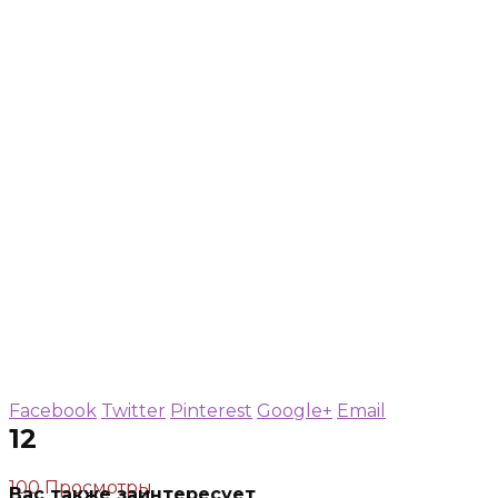
Facebook
Twitter
Pinterest
Google+
Email
12
100 Просмотры
Вас также заинтересует