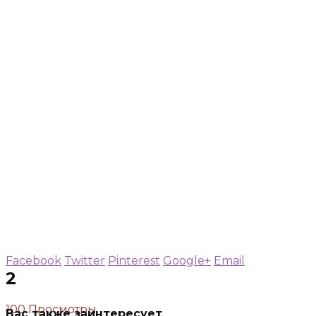
Facebook
Twitter
Pinterest
Google+
Email
2
100 Просмотры
Вас также заинтересует