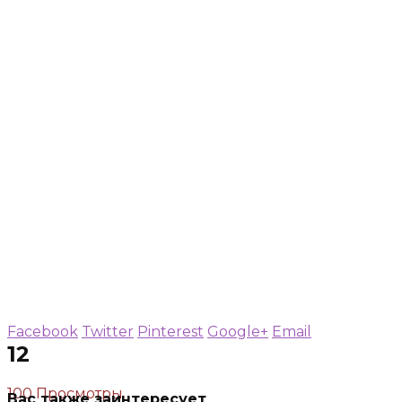
Facebook
Twitter
Pinterest
Google+
Email
12
100 Просмотры
Вас также заинтересует