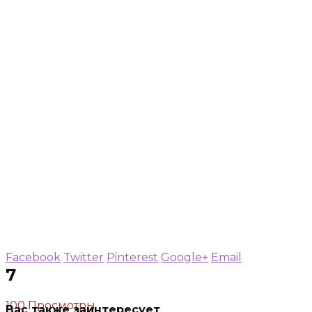
Facebook
Twitter
Pinterest
Google+
Email
7
100 Просмотры
Вас также заинтересует